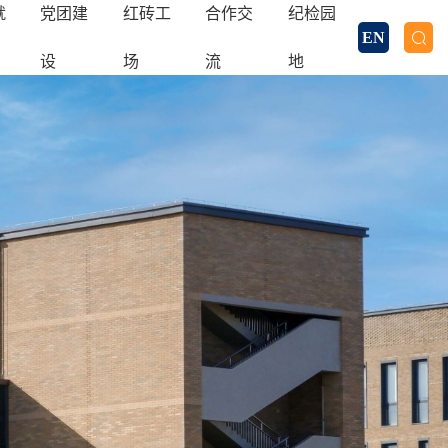
就
党团建
红砖工
合作交
纪检园
EN
设
场
流
地