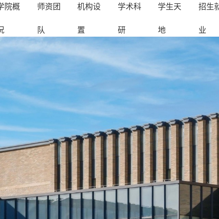
学院概
师资团
机构设
学术科
学生天
招生
况
队
置
研
地
业