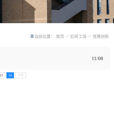
->
->
当前位置：
首页
红砖工场
竞赛创新
11/08
13
14
下页