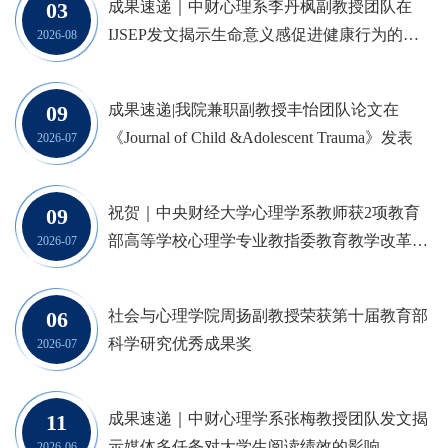
03
成果速递｜中财心理系李丹枫副教授团队在
IJSEP发文揭示生命意义感促进健康行为的干
2026-08
预路径与内在机制
09
成果速递|我院兼职副教授丰怡团队论文在
《Journal of Child &Adolescent Trauma》发表
2026-07
09
祝贺｜中央财经大学心理学系教师获2项教育
部高等学校心理学专业教指委教育教学改革项
2026-07
目立项
06
社会与心理学院周扬副教授荣获第十届教育部
科学研究优秀成果奖
2026-07
11
成果速递｜中财心理学系张梅教授团队发文揭
示媒体多任务对大学生阅读绩效的影响
2026-06