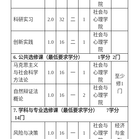
院
社会与
科研
实习
2
.0
32
二
1
心理学
院
社会与
创新实践
1.0
16
二
1
心理学
院
6
. 
公共选修课
（最低要求学分）         
   1
学分  
2
门
马克思主义
社会与
与社会科学
1.0
16
一
1
心理学
至少
方法论
院
修1
社会与
门
自然辩证法
1.0
16
一
2
心理学
概论
院
7
. 
学科与专业选修课
（最低要求学分）    
   7
学分 
 1
4
门
社会与
经济
风险与决策
1.0
16
一
1
心理学
与金