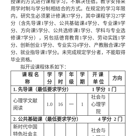
授课的方式进行课程学习，不解决住宿。教学安排采
用学时制与学分制相结合的方式。在规定的学习年限
内，研究生必须累计修满37学分，
其中课程学习
27
学
分（含先导课
1
学分
、公共基础课4学分、专业课9学
分、方向课5学分、公共选修课1学分、学科与专业选
修课7学分
），另包括德育教育1学分
、
劳动实践1学
分
、
创新创业1学分
、
专业实习4学分
、产教融合课2学
分、就业指导课1学分
。
未完成规定学分者，不能取得
毕业资格。
拟开设课程体系如下：
课 程 名 
学
学
年
学
开 课 
方向
称
分
时
级
期
单 位
1. 
先导
课
（最低要求学分）   
   1
 学分  
1
 门
社会与
心理学文献
1.0
16
一
1
心理学
阅读
院
2. 公共基础课（最低要求学分）        
4 学分  2 门
新时代中国
社会与
特色社会主