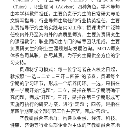
（Tutor）、职业顾问（Advisor）四种角色。学术导师
由本学科教师担任，主要负责研究生的日常研究与论
文撰写指导；行业导师由聘任的行业精英担任，主要
负责指导研究生的实践与实习工作；授课讲师广泛聘
任校内外乃至海内外的高质量师资，主要负责研究生
的课程教学；职业顾问由专门的辅导团队组成，主要
负责研究生的职业生涯规划与发展咨询。META师资
体系各司其职，各尽其责，为研究生提供全方位的学
习支持。
贯通制学习模式：每一位学习者在入校之日起，
就按照“一选→二立→三开→四答”的节奏，贯通每个
学期的学习环节，形成一个培养闭环。一选，是指在
第一学期开始“选题”；二立，是指在第二学期明确研
究问题，完成“开题”；三开，是指在第三学期形成可
实施可执行的研究方案，进行“定题”；四答，是指在
第四学期完成全部研究工作并答辩，完成“答题”。
产教研融合基地群：构建以金融、经济、科技、
健康、咨询等行业头部企业为主体的产教研融合基地