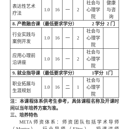
社会与
健康
表达性
艺术
1.0
16
一
2
心理学
与咨
疗法
院
询
8
. 产教融合课（最低要求学分）         
2 学分  2 门
社会与
行业实践与
1.0
16
一
2
心理学
案例开发
院
社会与
应用心理前
1.0
16
一
2
心理学
沿讲座
院
9
. 
就业指导
课（最低要求学分）    
         1
学分  1门
社会与
职业拓展与
1.0
16
二
1
心理学
生涯规划
院
注：本课程体系供考生参考，具体课程名称及开课时
间以当年培养方案为准。
三、培养特色
META师资体系：师资团队包括学术导师
（Mentor）、行业导师（Elites）、授课讲师