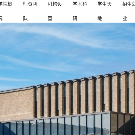
学院概
师资团
机构设
学术科
学生天
招生
况
队
置
研
地
业