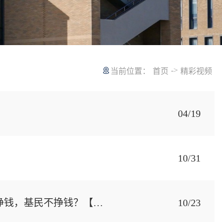
->
当前位置：
首页
精彩视频
04/19
10/31
北下关“心理学+夜话” ｜马永谙×张红川×窦东徽：为什么基金挣钱，基民不挣钱？【第二期先导片】
10/23