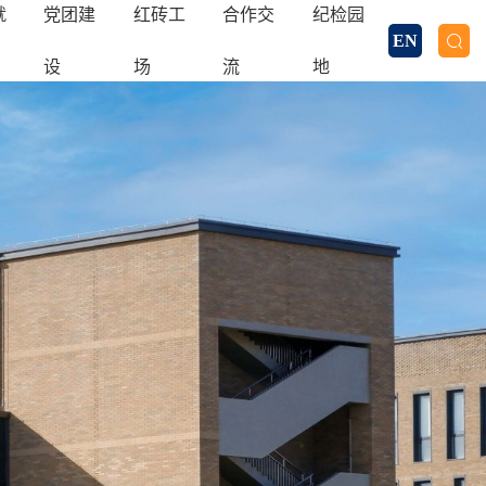
就
党团建
红砖工
合作交
纪检园
EN
设
场
流
地