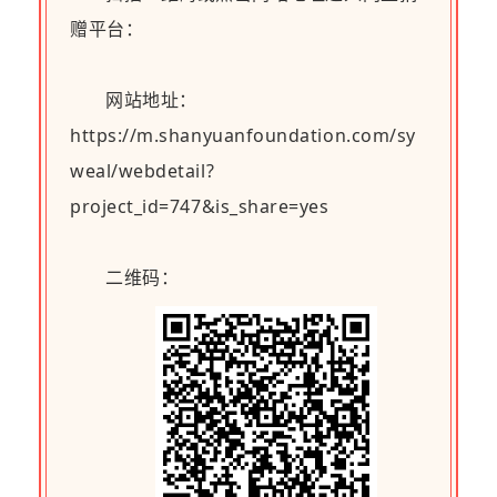
赠平台：
网站地址：
https://m.shanyuanfoundation.com/sy
weal/webdetail?
project_id=747&is_share=yes
二维码：