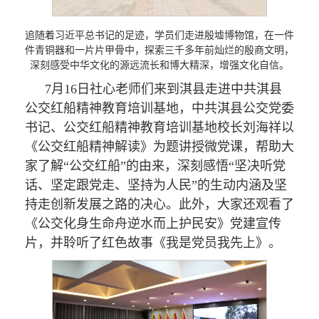
追随着习近平总书记的足迹，学员们走进殷墟博物馆，在一件
件青铜器和一片片甲骨中，探索三千多年前灿烂的殷商文明，
深刻感受中华文化的源远流长和博大精深，增强文化自信。
7月16日社心老师们来到淇县走进中共淇县
公交红船精神教育培训基地，中共淇县公交党委
书记、公交红船精神教育培训基地校长刘海祥以
《公交红船精神解读》为题讲授微党课，帮助大
家了解“公交红船”的由来，深刻感悟“坚决听党
话、坚定跟党走、坚持为人民”的生动内涵及坚
持走创新发展之路的决心。此外，大家还观看了
《公交化身生命舟逆水而上护民安》党建宣传
片，并聆听了红色故事《我是党员我先上》。